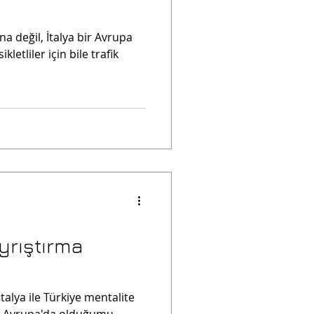
!
na değil, İtalya bir Avrupa
ikletliler için bile trafik
yrıştırma
 İtalya ile Türkiye mentalite
a Avrupa'da olduğumu