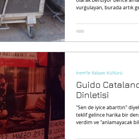
vurgulayan, burada artık ge
İrem'le İtalyan Kültürü
Guido Catalano 
Dinletisi
"Sen de iyice abarttın" diye
teklif gelince harika bir d
verdim ve "anlamayacak bile