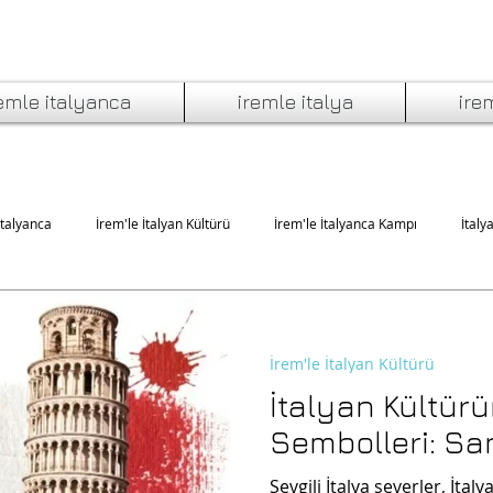
emle italyanca
iremle italya
ire
İtalyanca
İrem'le İtalyan Kültürü
İrem'le İtalyanca Kampı
İtaly
da Yeme İçme
İtalyan Edebiyatı ve Müziği
İtalyan Sineması ve Tiyatro
İrem'le İtalyan Kültürü
İtalyan Kültürü
Sembolleri: Sa
Sevgili İtalya severler, İtal