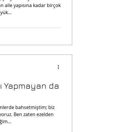
 aile yapısına kadar birçok
ük...
tı Yapmayan da
çenlerde bahsetmiştim; biz
ıyoruz. Ben zaten ezelden
ğim...