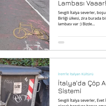
Lambası Vaaar
Sevgili İtalya severler, boşu
Birliği ülkesi, zira burada bis
lambası var :) Bizde...
İrem'le İtalyan Kültürü
İtalya'da Çöp A
Sistemi
Sevgili İtalya severler, Evet
olarak benziyor bence am