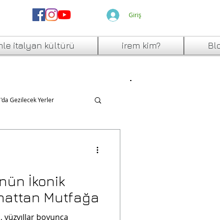
Giriş
mle italyan kültürü
irem kim?
Bl
a'da Gezilecek Yerler
nün İkonik
nattan Mutfağa
ya, yüzyıllar boyunca