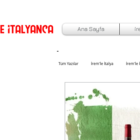
Ana Sayfa
ir
Tüm Yazılar
İrem'le İtalya
İrem'le 
İtalya'da Yaşam ve Eğitim
İtalya'
İtalyan Bayramlar ve Özel Günler