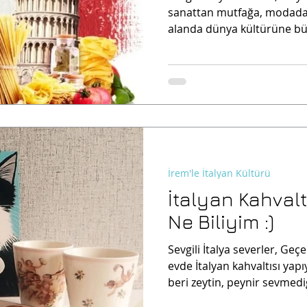
sanattan mutfağa, modadan
alanda dünya kültürüne büy
İrem'le İtalyan Kültürü
İtalyan Kahval
Ne Biliyim :)
Sevgili İtalya severler, Ge
evde İtalyan kahvaltısı yap
beri zeytin, peynir sevmedi