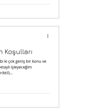
 Koşulları
abi ki çok geniş bir konu ve
taylı işleyeceğim
kti!)...