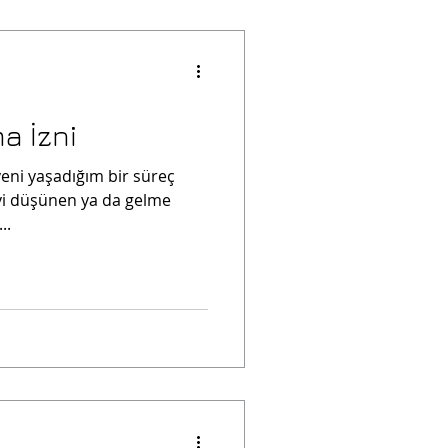
a İzni
 yeni yaşadığım bir süreç
eyi düşünen ya da gelme
..