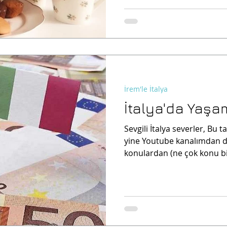
İrem'le İtalya
İtalya'da Yaşam
Sevgili İtalya severler, Bu t
yine Youtube kanalımdan de
konulardan (ne çok konu biri