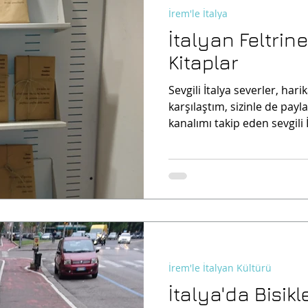
İrem'le İtalya
İtalyan Feltrine
Kitaplar
Sevgili İtalya severler, hari
karşılaştım, sizinle de pay
kanalımı takip eden sevgili İ
İrem'le İtalyan Kültürü
İtalya'da Bisikle