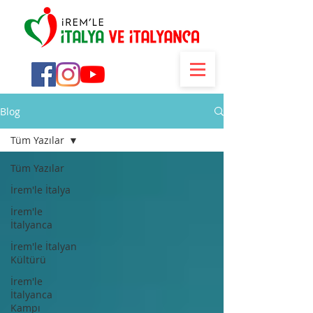
Blog
Tüm Yazılar
Tüm Yazılar
İrem'le İtalya
İrem'le
İtalyanca
İrem'le İtalyan
Kültürü
İrem'le
İtalyanca
Kampı