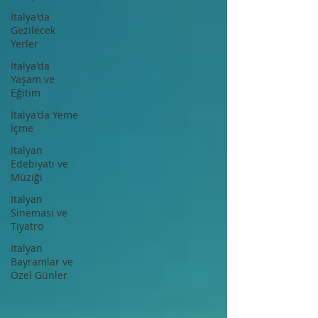
İtalya'da
Gezilecek
Yerler
İtalya'da
Yaşam ve
Eğitim
İtalya'da Yeme
İçme
İtalyan
Edebiyatı ve
Müziği
İtalyan
Sineması ve
Tiyatro
İtalyan
Bayramlar ve
Özel Günler