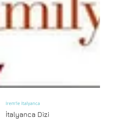
İrem'le İtalyanca