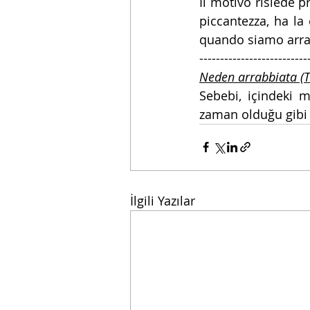
Il motivo risiede p
piccantezza, ha la 
quando siamo arra
--------------------------
Neden arrabbiata (Tü
Sebebi, içindeki m
zaman olduğu gibi 
İlgili Yazılar