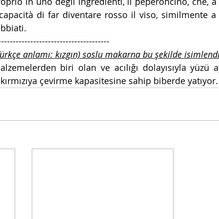
roprio in uno degli ingredienti, il peperoncino, che, a
capacità di far diventare rosso il viso, similmente a
bbiati.
--------------------------------------
rkçe anlamı: kızgın) soslu makarna bu şekilde isimlendir
alzemelerden biri olan ve acılığı dolayısıyla yüzü a
kırmızıya çevirme kapasitesine sahip biberde yatıyor.