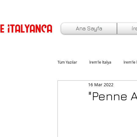
Ana Sayfa
ir
Tüm Yazılar
İrem'le İtalya
İrem'le 
16 Mar 2022
İtalya'da Yaşam ve Eğitim
İtalya
"Penne 
İtalyan Bayramlar ve Özel Günler