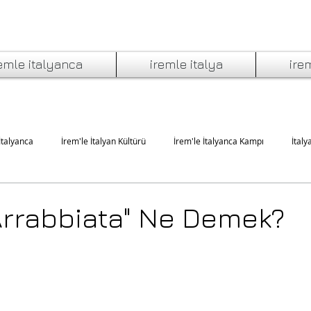
emle italyanca
iremle italya
ire
İtalyanca
İrem'le İtalyan Kültürü
İrem'le İtalyanca Kampı
İtaly
'da Yeme İçme
İtalyan Edebiyatı ve Müziği
İtalyan Sineması ve Tiyatro
Arrabbiata" Ne Demek?