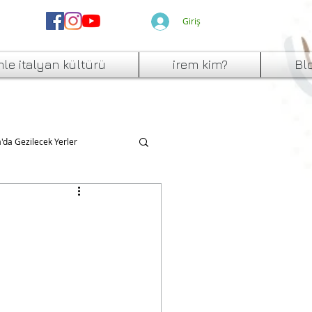
Giriş
mle italyan kültürü
irem kim?
Bl
a'da Gezilecek Yerler