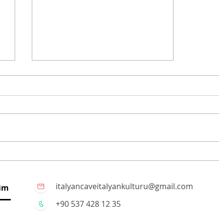
Cenova'nın Lezzetleri -II
italyancaveitalyankulturu@gmail.com
şim
+90 537 428 12 35