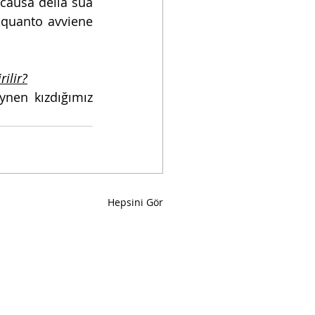
 causa della sua 
 quanto avviene 
ilir?
ynen kızdığımız 
Hepsini Gör