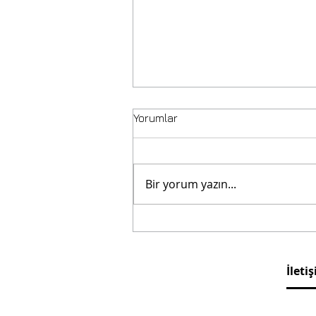
Yorumlar
Bir yorum yazın...
BRUŞETTA değil
BRUSKETTA! (Bu konuda
hassasım)
İleti