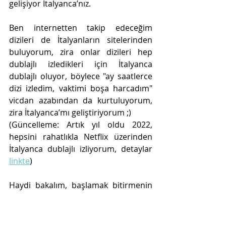
gelişiyor İtalyanca’nız.
Ben internetten takip edeceğim 
dizileri de İtalyanların sitelerinden 
buluyorum, zira onlar dizileri hep 
dublajlı izledikleri için İtalyanca 
dublajlı oluyor, böylece "ay saatlerce 
dizi izledim, vaktimi boşa harcadım" 
vicdan azabından da kurtuluyorum, 
zira İtalyanca’mı geliştiriyorum ;) 
(Güncelleme: Artık yıl oldu 2022, 
hepsini rahatlıkla Netflix üzerinden 
İtalyanca dublajlı izliyorum, detaylar 
linkte
)
Haydi bakalım, başlamak bitirmenin 
yarısıdır, hemen programımıza 
alalım, şakır şakır konuşalım ;)