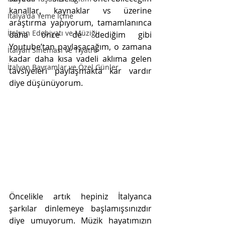
kanallar, kaynaklar vs üzerine 
İtalya'da Yeme İçme
araştırma yapıyorum, tamamlanınca 
İtalyan Edebiyatı ve Müziği
daha önce de dediğim gibi 
Youtube’tan paylaşacağım, o zamana 
İtalyan Sineması ve Tiyatro
kadar daha kısa vadeli aklıma gelen 
İtalyan Bayramlar ve Özel Günler
tavsiyeleri paylaşmakta kar vardır 
diye düşünüyorum.
Öncelikle artık hepiniz İtalyanca 
şarkılar dinlemeye başlamışsınızdır 
diye umuyorum. Müzik hayatımızın 