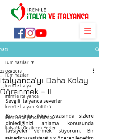
Yazı
Tüm Yazılar
23 Oca 2018
Tüm Yazılar
İtalyanca’yı Daha Kolay
İrem'le İtalya
Öğrenmek – II
İrem'le İtalyanca
Sevgili İtalyanca severler,
İrem'le İtalyan Kültürü
Bu serinin ikinci yazısında sizlere 
İrem'le İtalyanca Kampı
dinlediğinizi anlama konusunda 
İtalya'da Gezilecek Yerler
tavsiyeler vermek istiyorum. Bir 
süredir sizlere önerebileceğim 
İtalya'da Yaşam ve Eğitim