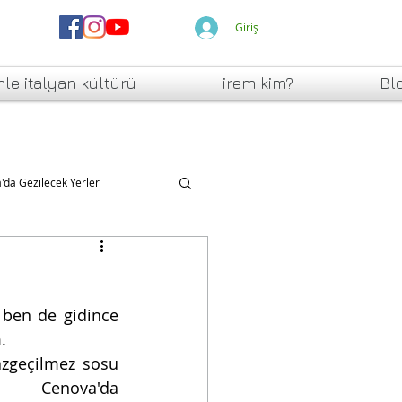
Giriş
mle italyan kültürü
irem kim?
Bl
a'da Gezilecek Yerler
, ben de gidince 
.
azgeçilmez sosu 
i Cenova'da 