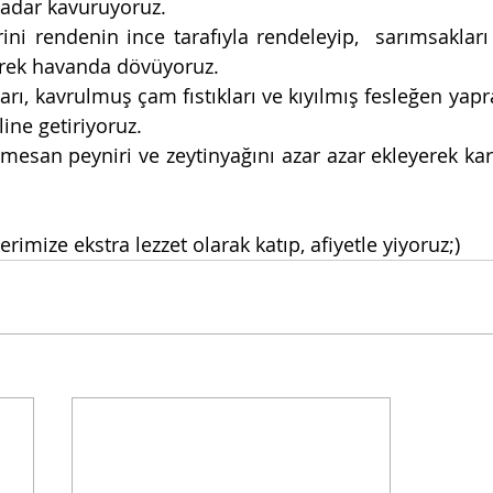
kadar kavuruyoruz.
ni rendenin ince tarafıyla rendeleyip,  sarımsakları 
erek havanda dövüyoruz.
arı, kavrulmuş çam fıstıkları ve kıyılmış fesleğen yapra
ine getiriyoruz.
esan peyniri ve zeytinyağını azar azar ekleyerek karı
lerimize ekstra lezzet olarak katıp, afiyetle yiyoruz;)