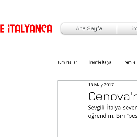
Ana Sayfa
ir
Tüm Yazılar
İrem'le İtalya
İrem'le 
15 May 2017
İtalya'da Yaşam ve Eğitim
İtalya
Cenova'nı
Sevgili İtalya seve
İtalyan Bayramlar ve Özel Günler
öğrendim. Biri "pe