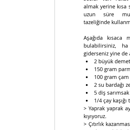
almak yerine kısa s
uzun süre muha
tazeliğinde kulla
Aşağıda kısaca m
bulabilirsiniz, h
giderseniz yine de a
2 büyük demet 
150 gram parm
100 gram çam fı
2 su bardağı ze
5 diş sarımsak 
1/4 çay kaşığı 
> Yaprak yaprak ayı
kıyıyoruz.
> Çıtırlık kazanmas