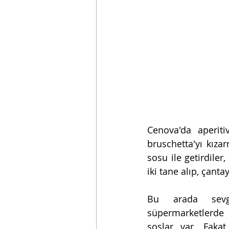
Cenova'da aperiti
bruschetta'yı kız
sosu ile getirdile
iki tane alıp, çant
Bu arada sevgil
süpermarketlerde
soslar var. Fakat 