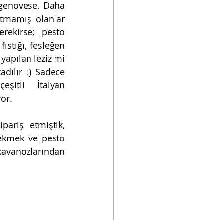
 genovese. Daha 
mamış olanlar 
rekirse; pesto 
ıstığı, fesleğen 
apılan leziz mi 
adılır :) Sadece 
şitli İtalyan 
or.
ariş etmiştik, 
ekmek ve pesto 
kavanozlarından 