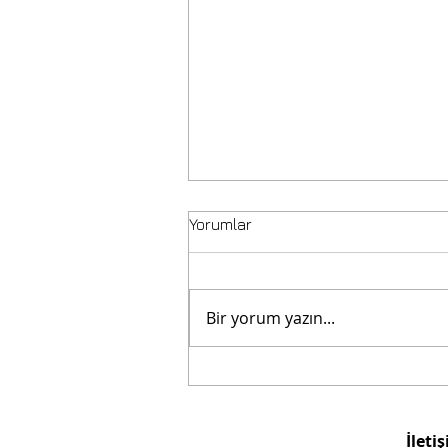
Yorumlar
Affogato Nedir?
Bir yorum yazın...
İleti