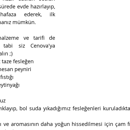
ürede evde hazırlayıp, 
faza ederek, ilk 
nmanız mümkün. 
alzeme ve tarifi de 
a tabi siz Cenova'ya 
lın ;) 
taze fesleğen  
esan peyniri  
stığı  
ytinyağı  
 
tuz 
klayıp, bol suda yıkadığımız fesleğenleri kuruladıkta
ı ve aromasının daha yoğun hissedilmesi için çam fıst