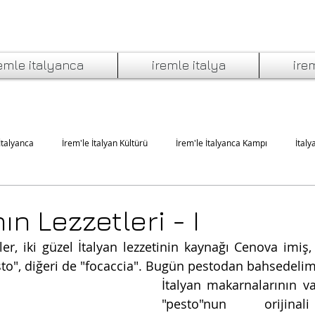
emle italyanca
iremle italya
ire
İtalyanca
İrem'le İtalyan Kültürü
İrem'le İtalyanca Kampı
İtaly
'da Yeme İçme
İtalyan Edebiyatı ve Müziği
İtalyan Sineması ve Tiyatro
n Lezzetleri - I
rler, iki güzel İtalyan lezzetinin kaynağı Cenova imiş
sto", diğeri de "focaccia". Bugün pestodan bahsedelim
İtalyan makarnalarının v
"pesto"nun orijinal