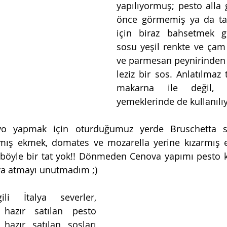
yapılıyormuş; pesto alla
önce görmemiş ya da tat
için biraz bahsetmek ge
sosu yeşil renkte ve çam f
ve parmesan peynirinden y
leziz bir sos. Anlatılmaz t
makarna ile değil, çe
yemeklerinde de kullanılıy
vo yapmak için oturduğumuz yerde Bruschetta sip
armış ekmek, domates ve mozarella yerine kızarmış 
r, böyle bir tat yok!! Dönmeden Cenova yapımı pesto 
aya atmayı unutmadım ;)
i İtalya severler, 
 hazır satılan pesto 
hazır satılan sosları 