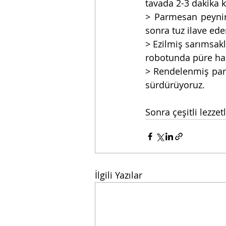
tavada 2-3 dakika 
> Parmesan peyniri
sonra tuz ilave ed
> Ezilmiş sarımsakl
robotunda püre hal
> Rendelenmiş parm
sürdürüyoruz.
Sonra çeşitli lezzet
İlgili Yazılar