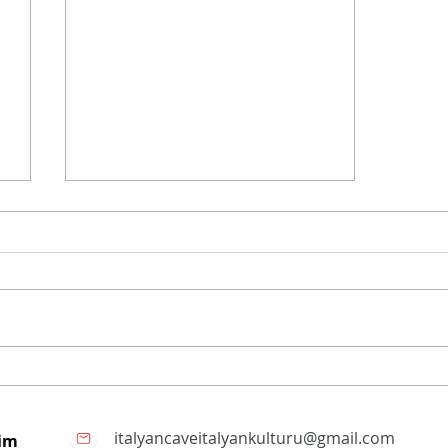
Limoncello
italyancaveitalyankulturu@gmail.com
şim