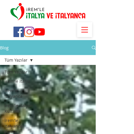
Blog
Tüm Yazılar
Tüm Yazılar
İrem'le İtalya
İrem'le
İtalyanca
İrem'le İtalyan
Kültürü
İrem'le
İtalyanca
Kampı