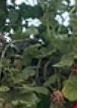
İtalya'da
Gezilecek
Yerler
İtalya'da
Yaşam ve
Eğitim
İtalya'da Yeme
İçme
İtalyan
Edebiyatı ve
Müziği
İtalyan
Sineması ve
Tiyatro
İtalyan
Bayramlar ve
Özel Günler