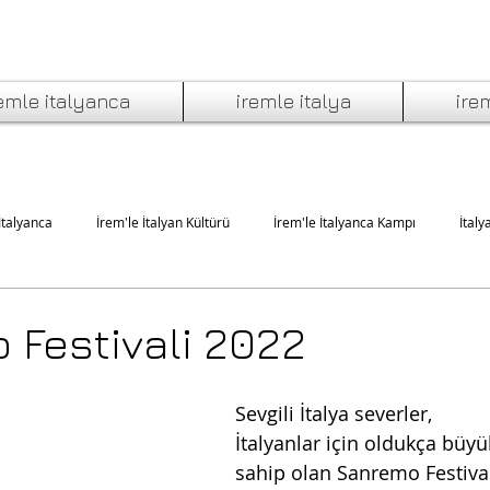
emle italyanca
iremle italya
ire
İtalyanca
İrem'le İtalyan Kültürü
İrem'le İtalyanca Kampı
İtaly
'da Yeme İçme
İtalyan Edebiyatı ve Müziği
İtalyan Sineması ve Tiyatro
Festivali 2022
Sevgili İtalya severler,
İtalyanlar için oldukça büy
sahip olan Sanremo Festiva