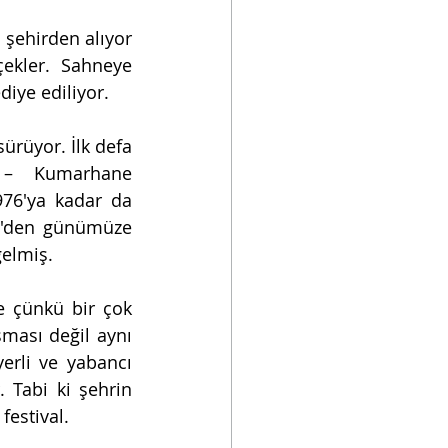
 şehirden alıyor 
ekler. Sahneye 
diye ediliyor. 
rüyor. İlk defa 
 – Kumarhane 
76'ya kadar da 
7'den günümüze 
gelmiş. 
e çünkü bir çok 
ması değil aynı 
erli ve yabancı 
 Tabi ki şehrin 
festival.