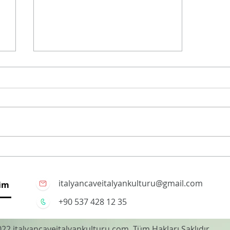
İtalyanca izleyelim;
Ballando con le Stelle
italyancaveitalyankulturu@gmail.com
şim
+90 537 428 12 35
22 italyancaveitalyankulturu.com. Tüm Hakları Saklıdır.