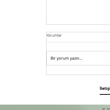
Yorumlar
Bir yorum yazın...
Blanco Doğuştan Böyle :)
İleti
© 20