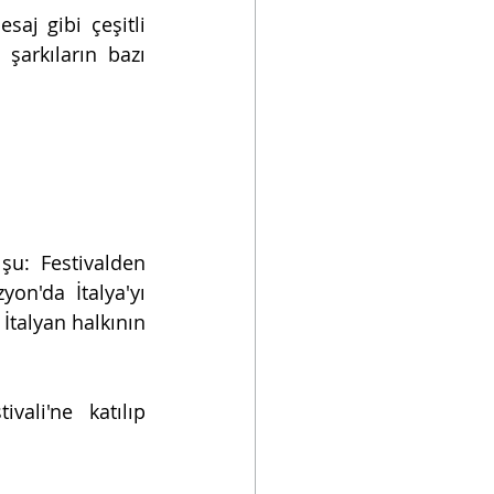
saj gibi çeşitli 
şarkıların bazı 
şu: Festivalden 
on'da İtalya'yı 
İtalyan halkının 
ali'ne katılıp 