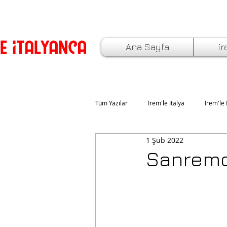
Ana Sayfa
ir
Tüm Yazılar
İrem'le İtalya
İrem'le 
1 Şub 2022
İtalya'da Yaşam ve Eğitim
İtalya
Sanremo 
İtalyan Bayramlar ve Özel Günler