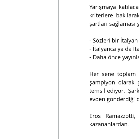
Yarışmaya katılacak
kriterlere bakılara
şartları sağlaması 
- Sözleri bir İtalya
- İtalyanca ya da İt
- Daha önce yayınla
Her sene toplam 26
şampiyon olarak çı
temsil ediyor.  Şark
evden gönderdiği oy
Eros Ramazzotti, 
kazananlardan.