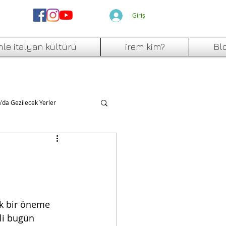
Giriş
mle italyan kültürü
irem kim?
Bl
a'da Gezilecek Yerler
ük bir öneme 
li bugün 