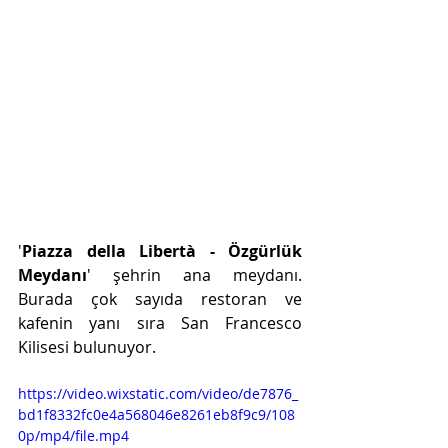
'
Piazza della Libertà - Özgürlük 
Meydanı
' şehrin ana meydanı. 
Burada çok sayıda restoran ve 
kafenin yanı sıra San Francesco 
Kilisesi bulunuyor.
https://video.wixstatic.com/video/de7876_
bd1f8332fc0e4a568046e8261eb8f9c9/108
0p/mp4/file.mp4