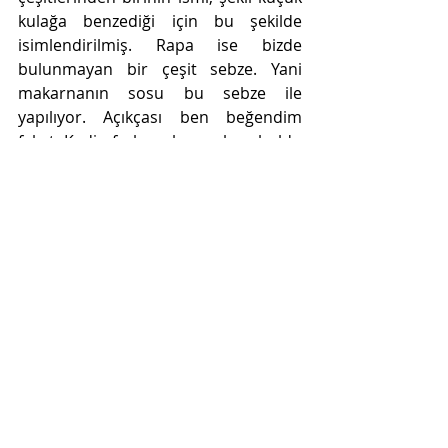
kulağa benzediği için bu şekilde 
isimlendirilmiş. Rapa ise bizde 
bulunmayan bir çeşit sebze. Yani 
makarnanın sosu bu sebze ile 
yapılıyor. Açıkçası ben beğendim 
fakat Kadir fazla sebze sebze buldu 
yani farklı bir şeyle çeşitlenmeliymiş 
ona göre 😊 