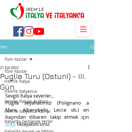
Yazı
Tüm Yazılar
21 Eyl 2022
Tüm Yazılar
Puglia Turu (Ostuni) - III.
İrem'le İtalya
Gün
İrem'le İtalyanca
Sevgili İtalya severler,.
İrem'le İtalyan Kültürü
Puglia seyahatimizi (Polignano a 
Mare, Alberobello, Lecce vb.) en 
İrem'le İtalyanca Kampı
başından itibaren takip etmek için 
İtalya'da Gezilecek Yerler
linke
 tıklayabilirsiniz.
İtalya'da Yaşam ve Eğitim