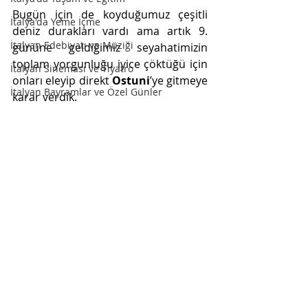
Bugün için de koyduğumuz çeşitli 
İtalya'da Yeme İçme
deniz durakları vardı ama artık 9. 
İtalyan Edebiyatı ve Müziği
gününe geldiğimiz seyahatimizin 
toplam yorgunluğu iyice çöktüğü için 
İtalyan Sineması ve Tiyatro
onları eleyip direkt 
Ostuni
’ye gitmeye 
İtalyan Bayramlar ve Özel Günler
karar verdik.