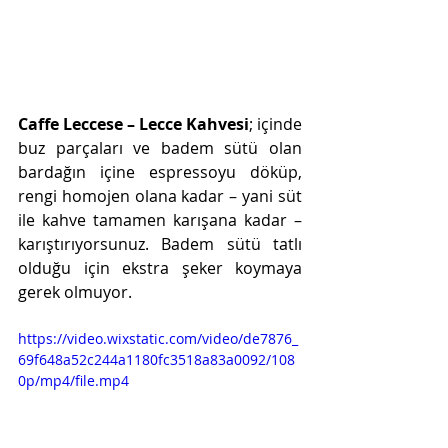
Caffe Leccese – Lecce Kahvesi
; içinde 
buz parçaları ve badem sütü olan 
bardağın içine espressoyu döküp, 
rengi homojen olana kadar – yani süt 
ile kahve tamamen karışana kadar – 
karıştırıyorsunuz. Badem sütü tatlı 
olduğu için ekstra şeker koymaya 
gerek olmuyor.
https://video.wixstatic.com/video/de7876_
69f648a52c244a1180fc3518a83a0092/108
0p/mp4/file.mp4