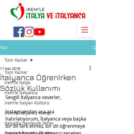
Yazı
Tüm Yazılar
11 Kas 2018
Tüm Yazılar
İtalyanca Öğrenirken
İrem'le İtalya
Sözlük Kullanımı
İrem'le İtalyanca
Sevgili İtalyanca severler,
İrem'le İtalyan Kültürü
Instagramdan ara ara 
İrem'le İtalyanca Kampı
hatırlatıyorum, İtalyanca veya başka 
İtalya'da Gezilecek Yerler
bir dil fark etmez, bir dil öğrenmeye 
başladığınızda ilk almanız gereken 
İtalya'da Yaşam ve Eğitim