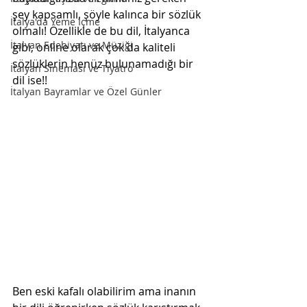
şey kapsamlı, şöyle kalınca bir sözlük 
İtalya'da Yeme İçme
olmalı! Özellikle de bu dil, İtalyanca 
İtalyan Edebiyatı ve Müziği
gibi, online olarak çok da kaliteli 
sözlüklerin henüz bulunamadığı bir 
İtalyan Sineması ve Tiyatro
dil ise!!
İtalyan Bayramlar ve Özel Günler
Ben eski kafalı olabilirim ama inanın 