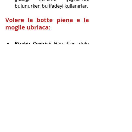
bulunurken bu ifadeyi kullanırlar. 
Volere la botte piena e la 
moglie ubriaca:
Birebir Çevirisi:
 Hem fıçısı dolu 
olsun hem karısı sarhoş olsun 
istemek
Açıklama:
 Bu deyim, birbirine 
alternatif iki şeyin ikisinden de 
vazgeçmeyip aynı anda sahip 
olmak isteyen kişiler için 
kullanılır. Bir durumdan iki ayrı ve 
çelişkili sonuç elde etmeyi 
istemek anlamına gelir. Türkçede 
“Hem pastam dursun hem 
karnım doysun” deyimine benzer.