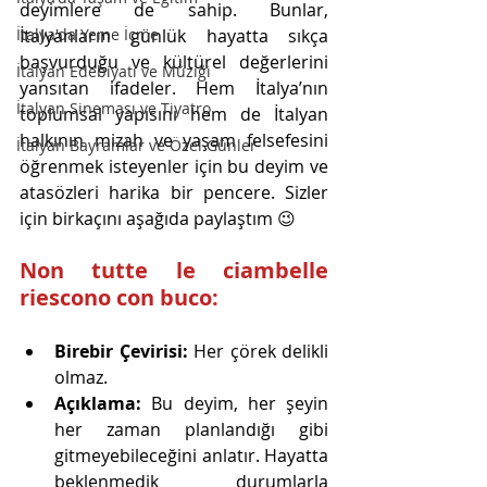
deyimlere de sahip. Bunlar, 
İtalya'da Yeme İçme
İtalyanların günlük hayatta sıkça 
başvurduğu ve kültürel değerlerini 
İtalyan Edebiyatı ve Müziği
yansıtan ifadeler. Hem İtalya’nın 
İtalyan Sineması ve Tiyatro
toplumsal yapısını hem de İtalyan 
halkının mizah ve yaşam felsefesini 
İtalyan Bayramlar ve Özel Günler
öğrenmek isteyenler için bu deyim ve 
atasözleri harika bir pencere. Sizler 
için birkaçını aşağıda paylaştım 😉
Non tutte le ciambelle 
riescono con buco:
Birebir Çevirisi:
 Her çörek delikli 
olmaz.
Açıklama:
 Bu deyim, her şeyin 
her zaman planlandığı gibi 
gitmeyebileceğini anlatır. Hayatta 
beklenmedik durumlarla 