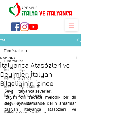
Yazı
Tüm Yazılar
6 Kas 2024
Tüm Yazılar
İtalyanca Atasözleri ve
İrem'le İtalya
Deyimler: İtalyan
İrem'le İtalyanca
Bilgeliğinin İzinde
İrem'le İtalyan Kültürü
Sevgili İtalyanca severler,
İrem'le İtalyanca Kampı
İtalyan dili sadece melodik bir dil 
değil; aynı zamanda derin anlamlar 
İtalya'da Gezilecek Yerler
taşıyan İtalyanca atasözleri ve 
İtalya'da Yaşam ve Eğitim