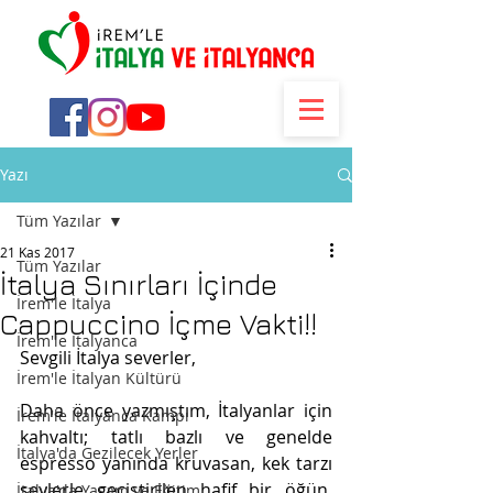
Yazı
Tüm Yazılar
21 Kas 2017
Tüm Yazılar
İtalya Sınırları İçinde
İrem'le İtalya
Cappuccino İçme Vakti!!
İrem'le İtalyanca
Sevgili İtalya severler,
İrem'le İtalyan Kültürü
Daha önce yazmıştım, İtalyanlar için 
İrem'le İtalyanca Kampı
kahvaltı; tatlı bazlı ve genelde 
İtalya'da Gezilecek Yerler
espresso yanında kruvasan, kek tarzı 
şeylerle geçiştirilen hafif bir öğün. 
İtalya'da Yaşam ve Eğitim