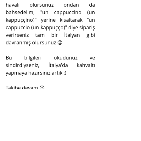
havalı olursunuz ondan da 
bahsedelim; "un cappuccino (un 
kappuççino)" yerine kısaltarak "un 
cappuccio (un kappuçço)" diye sipariş 
verirseniz tam bir İtalyan gibi 
davranmış olursunuz 😉
Bu bilgileri okudunuz ve 
sindirdiyseniz, İtalya'da kahvaltı 
yapmaya hazırsınız artık :)
Takibe devam 😉
İlgili Yazılar
Hepsini Gör