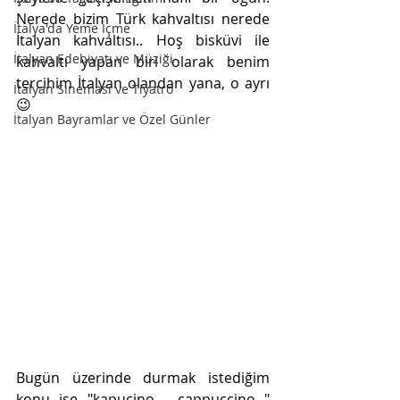
Nerede bizim Türk kahvaltısı nerede 
İtalya'da Yeme İçme
İtalyan kahvaltısı.. Hoş bisküvi ile 
İtalyan Edebiyatı ve Müziği
kahvaltı yapan biri olarak benim 
tercihim İtalyan olandan yana, o ayrı 
İtalyan Sineması ve Tiyatro
😉
İtalyan Bayramlar ve Özel Günler
Bugün üzerinde durmak istediğim 
konu ise "kapuçino - cappuccino " 