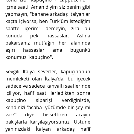
içme saati! Aman diyim siz benim gibi 
yapmayın, "banane arkadaş İtalyanlar 
kaçta içiyorsa, ben Türk'üm istediğim 
saatte içerim" demeyin, zira bu 
konuda pek hassaslar. Aslına 
bakarsanız mutfağın her alanında 
aşırı hassaslar ama bugünkü 
konumuz "kapuçino".
Sevgili İtalya severler, kapuçinonun 
memleketi olan İtalya'da, bu içecek 
sadece ve sadece kahvaltı saatlerinde 
içiliyor, hafif saat ilerledikten sonra 
kapuçino siparişi verdiğinizde, 
kendinizi "acaba  yüzümde bir şey mi 
var?" diye hissettiren acayip 
bakışlarla karşılaşıyorsunuz. Üstüne 
yanınızdaki İtalyan arkadaş hafif 