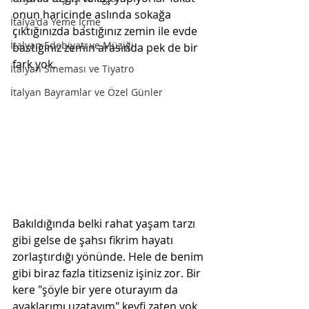
onun haricinde aslında sokağa 
İtalya'da Yeme İçme
çıktığınızda bastığınız zemin ile evde 
İtalyan Edebiyatı ve Müziği
bastığınız zemin arasında pek de bir 
fark yok.
İtalyan Sineması ve Tiyatro
İtalyan Bayramlar ve Özel Günler
Bakıldığında belki rahat yaşam tarzı 
gibi gelse de şahsı fikrim hayatı 
zorlaştırdığı yönünde. Hele de benim 
gibi biraz fazla titizseniz işiniz zor. Bir 
kere "şöyle bir yere oturayım da 
ayaklarımı uzatayım" keyfi zaten yok. 