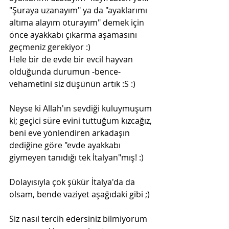
"Şuraya uzanayım" ya da "ayaklarımı 
altıma alayım oturayım" demek için 
önce ayakkabı çıkarma aşamasını 
geçmeniz gerekiyor :)
Hele bir de evde bir evcil hayvan 
olduğunda durumun -bence- 
vehametini siz düşünün artık :S :)
Neyse ki Allah'ın sevdiği kuluymuşum 
ki; geçici süre evini tuttuğum kızcağız, 
beni eve yönlendiren arkadaşın 
dediğine göre "evde ayakkabı 
giymeyen tanıdığı tek İtalyan"mış! :)
Dolayısıyla çok şükür İtalya'da da 
olsam, bende vaziyet aşağıdaki gibi ;)
Siz nasıl tercih edersiniz bilmiyorum 