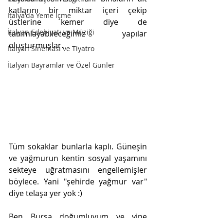
katlarını bir miktar içeri çekip 
İtalya'da Yeme İçme
üstlerine kemer diye de 
İtalyan Edebiyatı ve Müziği
tanımlayabileceğimiz yapılar 
oluşturmuşlar.
İtalyan Sineması ve Tiyatro
İtalyan Bayramlar ve Özel Günler
Tüm sokaklar bunlarla kaplı. Güneşin 
ve yağmurun kentin sosyal yaşamını 
sekteye uğratmasını engellemişler 
böylece. Yani "şehirde yağmur var" 
diye telaşa yer yok :)
Ben Bursa doğumluyum ve yine 