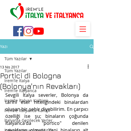
Yazı
Tüm Yazılar
13 Nis 2017
Tüm Yazılar
Portici di Bologna
İrem'le İtalya
(Bolonya'nın Revakları)
İrem'le İtalyanca
Sevgili İtalya severler, Bolonya da 
İrem'le İtalyan Kültürü
tarihi eser niteliğindeki binalardan 
oluşan bir şehir diyebilirim. En çarpıcı 
İrem'le İtalyanca Kampı
özelliği ise şu; binaların çoğunda 
İtalya'da Gezilecek Yerler
İtalyanca'da "portico" denilen 
revakların olması. Yani binaların alt 
İtalya'da Yaşam ve Eğitim